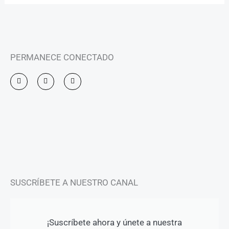
PERMANECE CONECTADO
I
F
Y
n
a
o
s
c
u
t
e
t
a
b
u
g
o
b
r
o
e
a
k
m
-
f
SUSCRÍBETE A NUESTRO CANAL
¡Suscríbete ahora y únete a nuestra