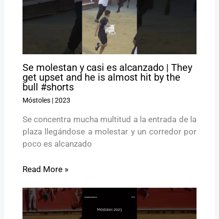
Se molestan y casi es alcanzado | They
get upset and he is almost hit by the
bull #shorts
Móstoles
|
2023
Se concentra mucha multitud a la entrada de la
plaza llegándose a molestar y un corredor por
poco es alcanzado
Read More »