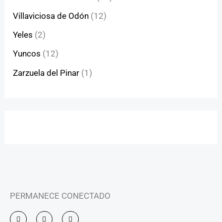
Villaviciosa de Odón
(12)
Yeles
(2)
Yuncos
(12)
Zarzuela del Pinar
(1)
PERMANECE CONECTADO
I
F
Y
n
a
o