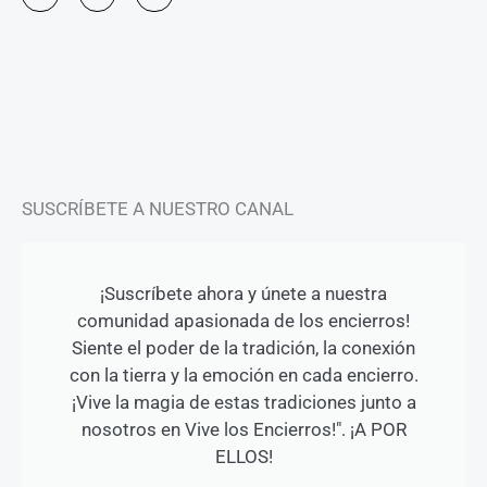
s
c
u
t
e
t
a
b
u
g
o
b
r
o
e
a
k
m
-
f
SUSCRÍBETE A NUESTRO CANAL
¡Suscríbete ahora y únete a nuestra
comunidad apasionada de los encierros!
Siente el poder de la tradición, la conexión
con la tierra y la emoción en cada encierro.
¡Vive la magia de estas tradiciones junto a
nosotros en Vive los Encierros!". ¡A POR
ELLOS!