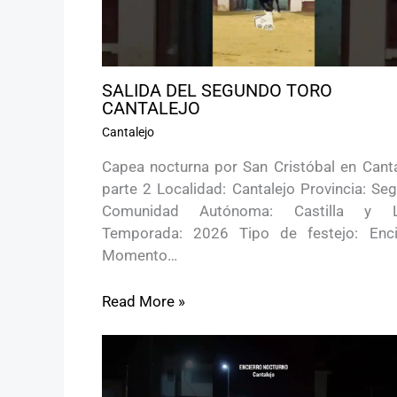
SALIDA DEL SEGUNDO TORO
CANTALEJO
Cantalejo
Capea nocturna por San Cristóbal en Canta
parte 2 Localidad: Cantalejo Provincia: Se
Comunidad Autónoma: Castilla y 
Temporada: 2026 Tipo de festejo: Enci
Momento…
Read More »