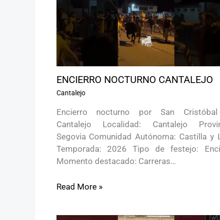
ENCIERRO NOCTURNO CANTALEJO
Cantalejo
Encierro nocturno por San Cristóba
Cantalejo Localidad: Cantalejo Provin
Segovia Comunidad Autónoma: Castilla y 
Temporada: 2026 Tipo de festejo: Enci
Momento destacado: Carreras…
Read More »