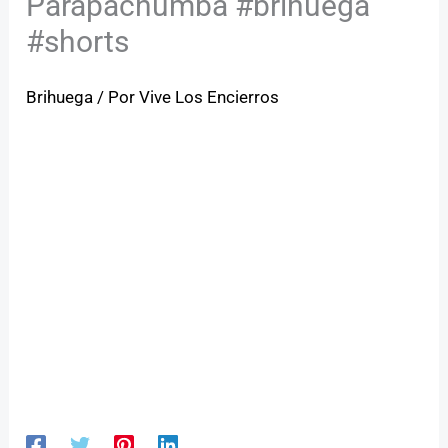
Parapachumba #brihuega
#shorts
Brihuega
/ Por
Vive Los Encierros