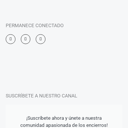
PERMANECE CONECTADO
I
F
Y
n
a
o
s
c
u
t
e
t
a
b
u
g
o
b
r
o
e
a
k
m
-
f
SUSCRÍBETE A NUESTRO CANAL
¡Suscríbete ahora y únete a nuestra
comunidad apasionada de los encierros!