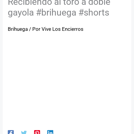
Recibiendo al toro a doble
gayola #brihuega #shorts
Brihuega
/ Por
Vive Los Encierros