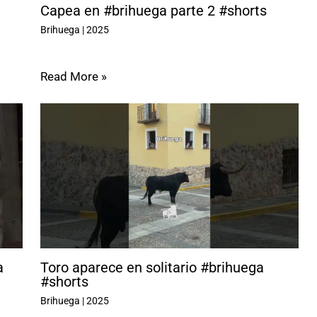
Capea en #brihuega parte 2 #shorts
Brihuega
|
2025
Read More »
a
Toro aparece en solitario #brihuega
#shorts
Brihuega
|
2025