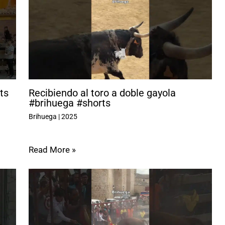
ts
Recibiendo al toro a doble gayola
#brihuega #shorts
Brihuega
|
2025
Read More »