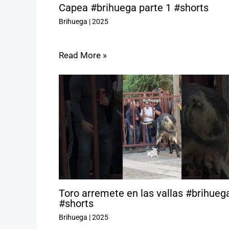
Capea #brihuega parte 1 #shorts
Brihuega
|
2025
Read More »
Toro arremete en las vallas #brihueg
#shorts
Brihuega
|
2025