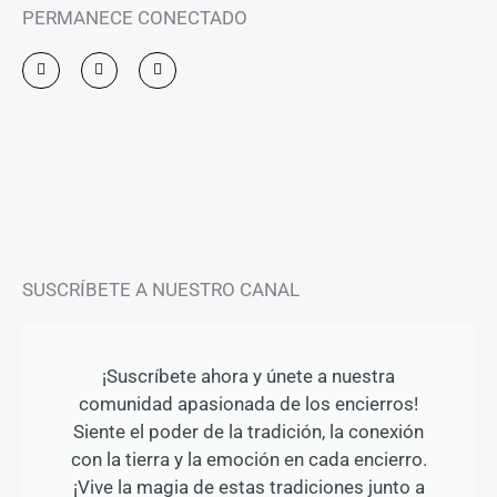
PERMANECE CONECTADO
I
F
Y
n
a
o
s
c
u
t
e
t
a
b
u
g
o
b
r
o
e
a
k
m
-
f
SUSCRÍBETE A NUESTRO CANAL
¡Suscríbete ahora y únete a nuestra
comunidad apasionada de los encierros!
Siente el poder de la tradición, la conexión
con la tierra y la emoción en cada encierro.
¡Vive la magia de estas tradiciones junto a