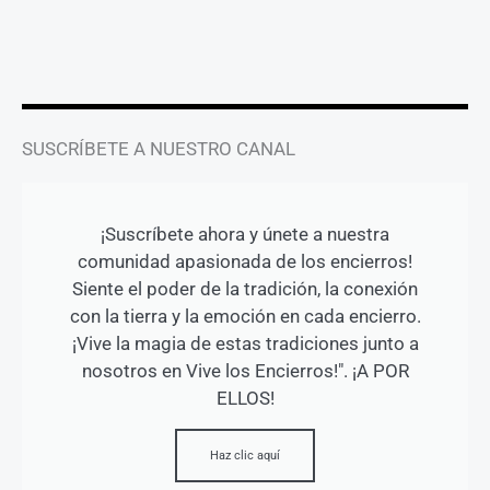
r
o
e
a
k
m
-
f
SUSCRÍBETE A NUESTRO CANAL
¡Suscríbete ahora y únete a nuestra
comunidad apasionada de los encierros!
Siente el poder de la tradición, la conexión
con la tierra y la emoción en cada encierro.
¡Vive la magia de estas tradiciones junto a
nosotros en Vive los Encierros!". ¡A POR
ELLOS!
Haz clic aquí