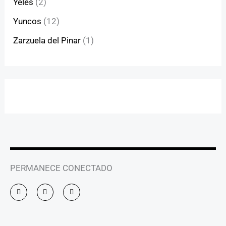
Yeles
(2)
Yuncos
(12)
Zarzuela del Pinar
(1)
PERMANECE CONECTADO
I
F
Y
n
a
o
s
c
u
t
e
t
a
b
u
g
o
b