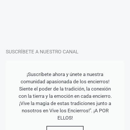
t
e
t
a
b
u
g
o
b
r
o
e
a
k
m
-
f
SUSCRÍBETE A NUESTRO CANAL
¡Suscríbete ahora y únete a nuestra
comunidad apasionada de los encierros!
Siente el poder de la tradición, la conexión
con la tierra y la emoción en cada encierro.
¡Vive la magia de estas tradiciones junto a
nosotros en Vive los Encierros!". ¡A POR
ELLOS!