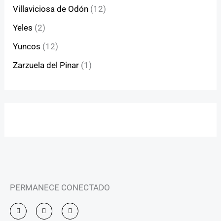
Villaviciosa de Odón
(12)
Yeles
(2)
Yuncos
(12)
Zarzuela del Pinar
(1)
PERMANECE CONECTADO
I
F
Y
n
a
o
s
c
u