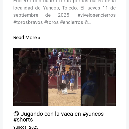
Encierro con cuatro toros por las calles de la
localidad de Yuncos, Toledo. El jueves 11 de
septiembre de 2025. #vivelosencierros
#torosbravos #toros #encierros ©…
Read More »
😅 Jugando con la vaca en #yuncos
#shorts
Yuncos
|
2025