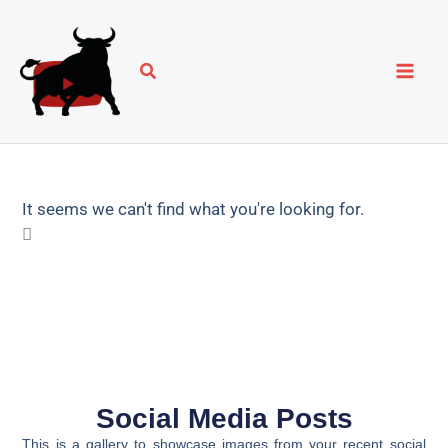
Ir
al
contenido
It seems we can't find what you're looking for.
Social Media Posts
This is a gallery to showcase images from your recent social