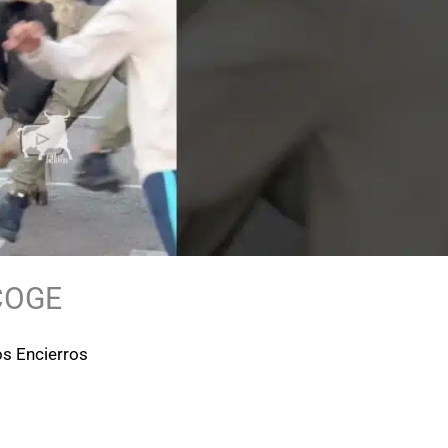
 COGE
os Encierros