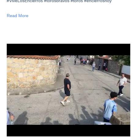
#ViveLosEncierros #torosbravos #toros #encierroshoy
Read More