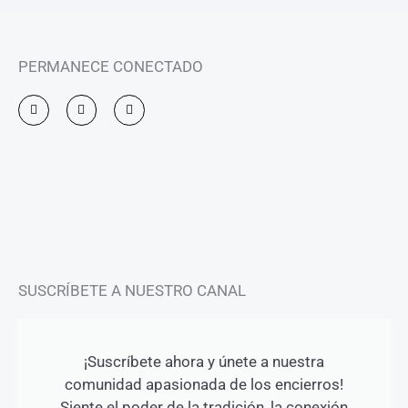
PERMANECE CONECTADO
I
F
Y
n
a
o
s
c
u
t
e
t
a
b
u
g
o
b
r
o
e
a
k
m
-
f
SUSCRÍBETE A NUESTRO CANAL
¡Suscríbete ahora y únete a nuestra
comunidad apasionada de los encierros!
Siente el poder de la tradición, la conexión