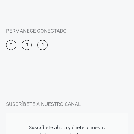
PERMANECE CONECTADO
I
F
Y
n
a
o
s
c
u
t
e
t
a
b
u
g
o
b
r
o
e
a
k
m
-
f
SUSCRÍBETE A NUESTRO CANAL
¡Suscríbete ahora y únete a nuestra