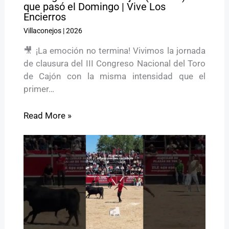
que pasó el Domingo | Vive Los
Encierros
Villaconejos
|
2026
🎥 ¡La emoción no termina! Vivimos la jornada
de clausura del III Congreso Nacional del Toro
de Cajón con la misma intensidad que el
primer…
Read More »