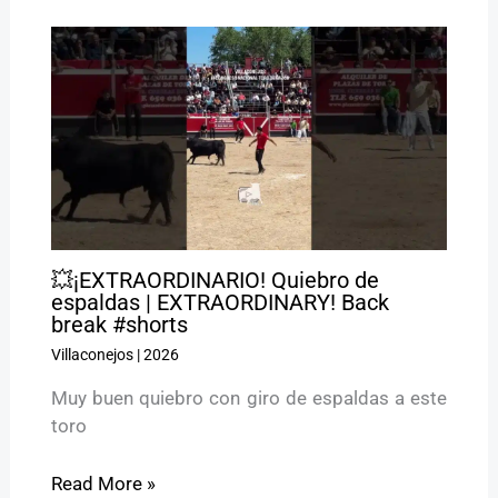
💥¡EXTRAORDINARIO! Quiebro de
espaldas | EXTRAORDINARY! Back
break #shorts
Villaconejos
|
2026
Muy buen quiebro con giro de espaldas a este
toro
Read More »