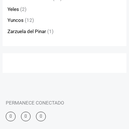
Yeles
(2)
Yuncos
(12)
Zarzuela del Pinar
(1)
PERMANECE CONECTADO
I
F
Y
n
a
o
s
c
u
t
e
t