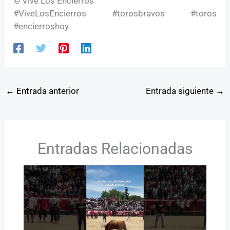
© Vive Los Encierros
#ViveLosEncierros #torosbravos #toros
#encierroshoy
←
Entrada anterior
Entrada siguiente
→
Entradas Relacionadas