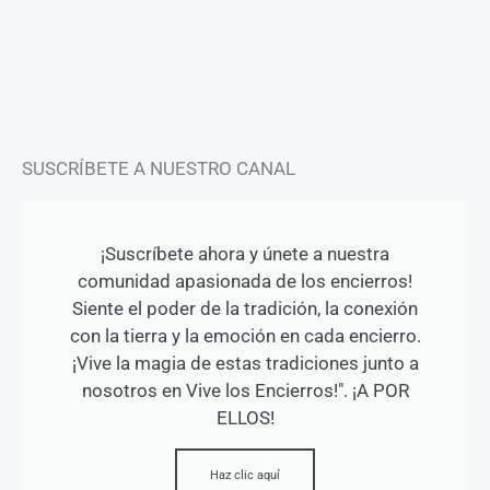
a
b
u
g
o
b
r
o
e
a
k
m
-
f
SUSCRÍBETE A NUESTRO CANAL
¡Suscríbete ahora y únete a nuestra
comunidad apasionada de los encierros!
Siente el poder de la tradición, la conexión
con la tierra y la emoción en cada encierro.
¡Vive la magia de estas tradiciones junto a
nosotros en Vive los Encierros!". ¡A POR
ELLOS!
Haz clic aquí