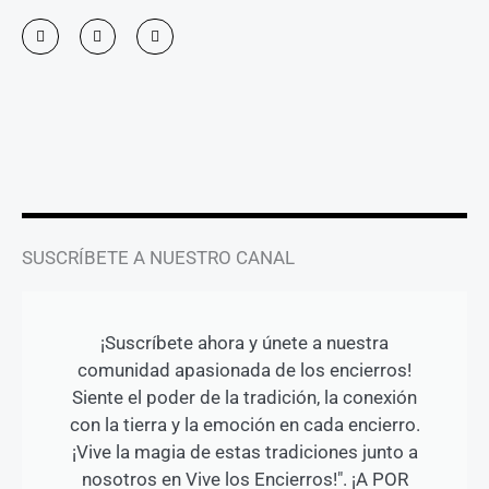
I
F
Y
n
a
o
s
c
u
t
e
t
a
b
u
g
o
b
r
o
e
a
k
m
-
f
SUSCRÍBETE A NUESTRO CANAL
¡Suscríbete ahora y únete a nuestra
comunidad apasionada de los encierros!
Siente el poder de la tradición, la conexión
con la tierra y la emoción en cada encierro.
¡Vive la magia de estas tradiciones junto a
nosotros en Vive los Encierros!". ¡A POR