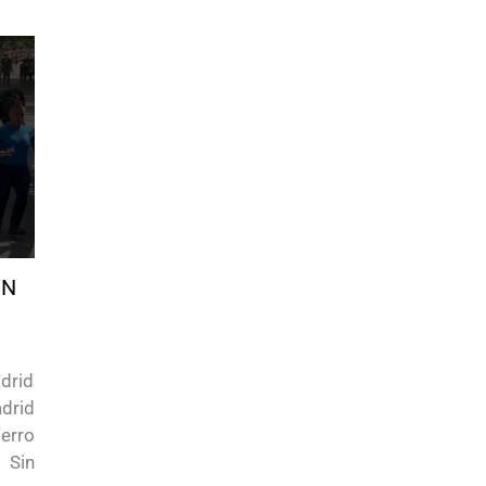
ÓN
drid
drid
erro
 Sin