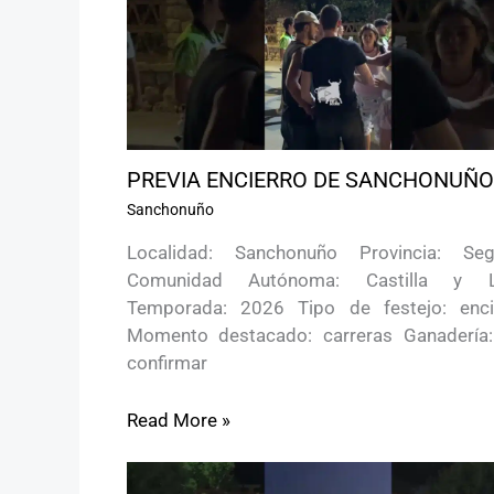
PREVIA ENCIERRO DE SANCHONUÑO
Sanchonuño
Localidad: Sanchonuño Provincia: Seg
Comunidad Autónoma: Castilla y 
Temporada: 2026 Tipo de festejo: enci
Momento destacado: carreras Ganadería:
confirmar
Read More »