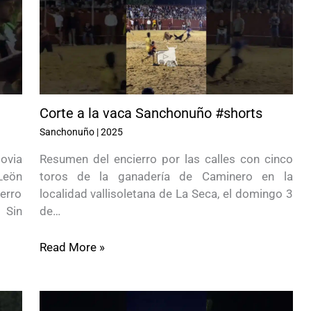
Corte a la vaca Sanchonuño #shorts
Sanchonuño
|
2025
ovia
Resumen del encierro por las calles con cinco
Leön
toros de la ganadería de Caminero en la
erro
localidad vallisoletana de La Seca, el domingo 3
 Sin
de…
Read More »