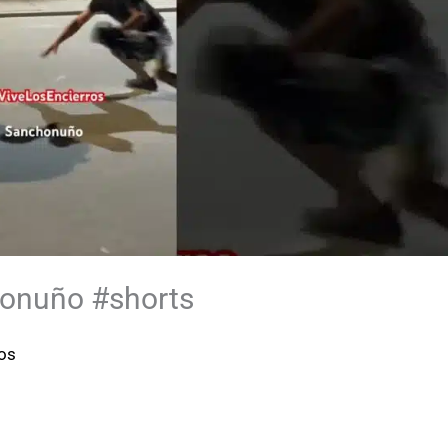
onuño #shorts
ros