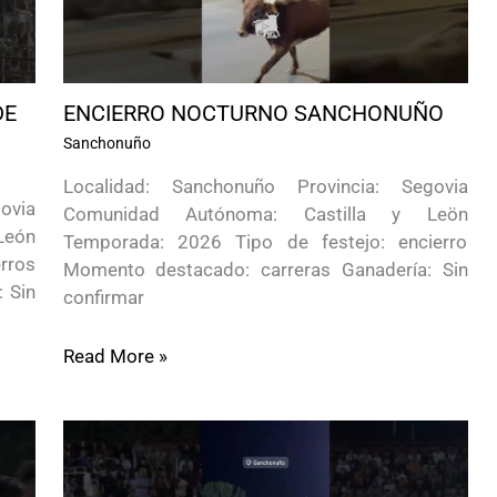
DE
ENCIERRO NOCTURNO SANCHONUÑO
Sanchonuño
Localidad: Sanchonuño Provincia: Segovia
ovia
Comunidad Autónoma: Castilla y Leön
León
Temporada: 2026 Tipo de festejo: encierro
rros
Momento destacado: carreras Ganadería: Sin
 Sin
confirmar
Read More »