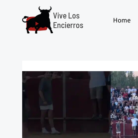
Ir
al
Vive Los
Home
contenido
Encierros