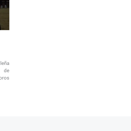
ileña
0 de
oros