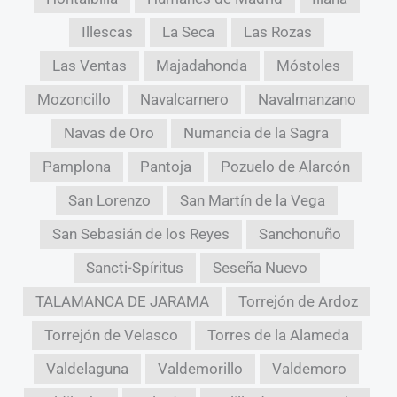
Illescas
La Seca
Las Rozas
Las Ventas
Majadahonda
Móstoles
Mozoncillo
Navalcarnero
Navalmanzano
Navas de Oro
Numancia de la Sagra
Pamplona
Pantoja
Pozuelo de Alarcón
San Lorenzo
San Martín de la Vega
San Sebasián de los Reyes
Sanchonuño
Sancti-Spíritus
Seseña Nuevo
TALAMANCA DE JARAMA
Torrejón de Ardoz
Torrejón de Velasco
Torres de la Alameda
Valdelaguna
Valdemorillo
Valdemoro