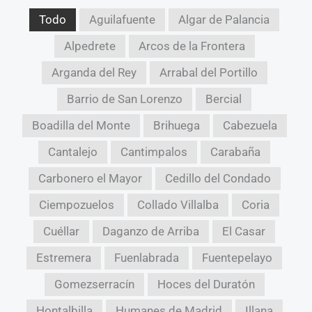
Todo
Aguilafuente
Algar de Palancia
Alpedrete
Arcos de la Frontera
Arganda del Rey
Arrabal del Portillo
Barrio de San Lorenzo
Bercial
Boadilla del Monte
Brihuega
Cabezuela
Cantalejo
Cantimpalos
Carabaña
Carbonero el Mayor
Cedillo del Condado
Ciempozuelos
Collado Villalba
Coria
Cuéllar
Daganzo de Arriba
El Casar
Estremera
Fuenlabrada
Fuentepelayo
Gomezserracín
Hoces del Duratón
Hontalbilla
Humanes de Madrid
Illana