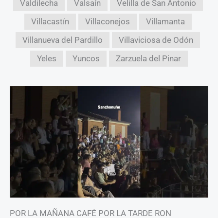
Valdilecha
Valsaín
Velilla de San Antonio
Villacastín
Villaconejos
Villamanta
Villanueva del Pardillo
Villaviciosa de Odón
Yeles
Yuncos
Zarzuela del Pinar
POR LA MAÑANA CAFÉ POR LA TARDE RON