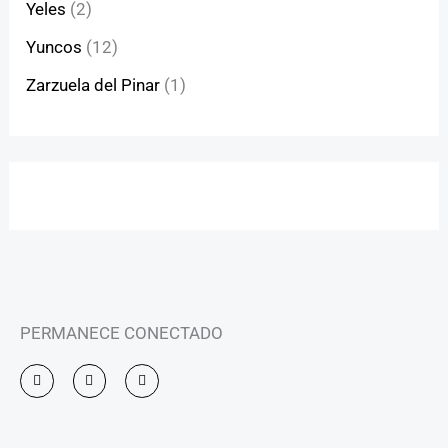
Yeles
(2)
Yuncos
(12)
Zarzuela del Pinar
(1)
PERMANECE CONECTADO
I
F
Y
n
a
o
s
c
u
t
e
t
a
b
u
g
o
b