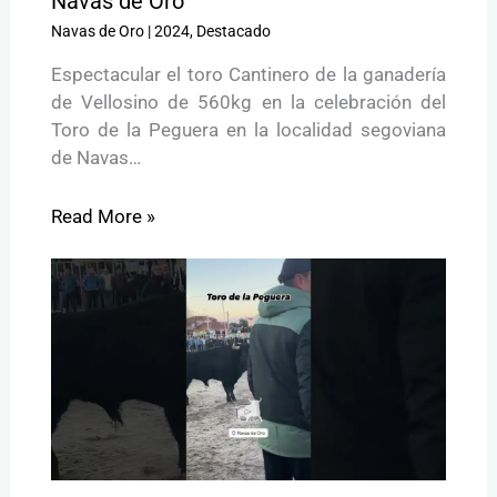
Navas de Oro
Navas de Oro
|
2024
,
Destacado
Espectacular el toro Cantinero de la ganadería
de Vellosino de 560kg en la celebración del
Toro de la Peguera en la localidad segoviana
de Navas…
Read More »