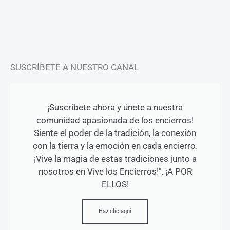
r
o
e
a
k
m
-
f
SUSCRÍBETE A NUESTRO CANAL
¡Suscríbete ahora y únete a nuestra
comunidad apasionada de los encierros!
Siente el poder de la tradición, la conexión
con la tierra y la emoción en cada encierro.
¡Vive la magia de estas tradiciones junto a
nosotros en Vive los Encierros!". ¡A POR
ELLOS!
Haz clic aquí