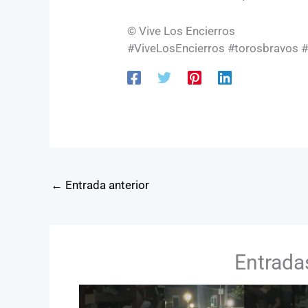
© Vive Los Encierros
#ViveLosEncierros #torosbravos #
←
Entrada anterior
Entrada