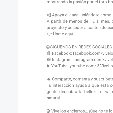
mostrando la pasión por el toro br
🙌 Apoya el canal uniéndote com
A partir de menos de 1€ al mes, 
proyecto y acceder a contenido exc
👉 Únete aquí
🌐 SÍGUENOS EN REDES SOCIALES
📘 Facebook: facebook.com/vivelo
📸 Instagram: instagram.com/vive
▶️ YouTube: youtube.com/@ViveLo
🔥 Comparte, comenta y suscríbet
Tu interacción ayuda a que esta 
gente descubra la belleza, el val
natural.
🎬 Vive los encierros… ¡Que no te l