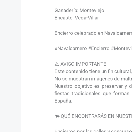
Ganadería: Monteviejo
Encaste: Vega-Villar
Encierro celebrado en Navalcarnero
#Navalcarnero #Encierro #Montev
⚠️ AVISO IMPORTANTE
Este contenido tiene un fin cultura
No se muestran imágenes de maltrat
Nuestro objetivo es preservar y di
fiestas tradicionales que forman
España.
🐃 QUÉ ENCONTRARÁS EN NUEST
Encierros por las calles y concurs