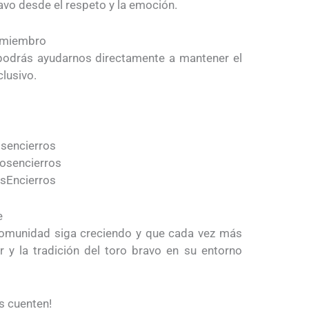
avo desde el respeto y la emoción.
o miembro
podrás ayudarnos directamente a mantener el
lusivo.
sencierros
losencierros
sEncierros
e
comunidad siga creciendo y que cada vez más
or y la tradición del toro bravo en su entorno
os cuenten!