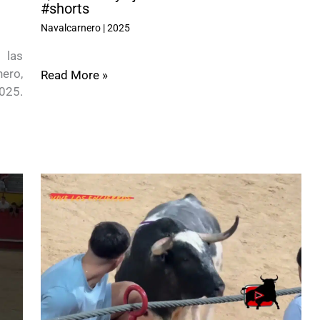
#shorts
Navalcarnero
|
2025
 las
nero,
Read More »
025.