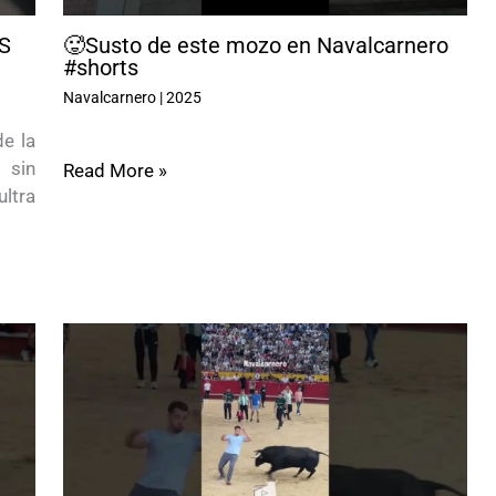
S
🥵Susto de este mozo en Navalcarnero
#shorts
Navalcarnero
|
2025
de la
 sin
Read More »
tra