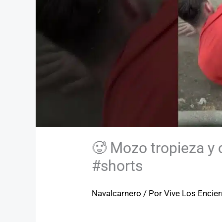
🥵 Mozo tropieza y 
#shorts
Navalcarnero
/ Por
Vive Los Encie