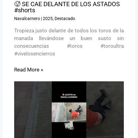
🥵 SE CAE DELANTE DE LOS ASTADOS
#shorts
Navalcarnero
|
2025
,
Destacado
Tropieza justo delante de todos los toros de la
manada llevándose un buen susto sin
consecuencias #toros #toroultra
#vivelosencierros
Read More »