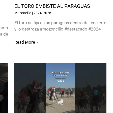
EL TORO EMBISTE AL PARAGUAS
Mozoncillo
|
2024
,
2026
El toro se fija en un paraguas dentro del encierro
como
y lo destroza #mozoncillo #destacado #2024
ta de
Read More »