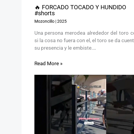
🔥 FORCADO TOCADO Y HUNDIDO
#shorts
Mozoncillo
|
2025
Una persona merodea alrededor del toro 
si la cosa no fuera con el, el toro se da cuen
su presencia y le embiste.…
Read More »