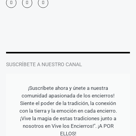
n
a
o
s
c
u
t
e
t
a
b
u
g
o
b
r
o
e
a
k
m
-
f
SUSCRÍBETE A NUESTRO CANAL
¡Suscríbete ahora y únete a nuestra
comunidad apasionada de los encierros!
Siente el poder de la tradición, la conexión
con la tierra y la emoción en cada encierro.
¡Vive la magia de estas tradiciones junto a
nosotros en Vive los Encierros!". ¡A POR
ELLOS!