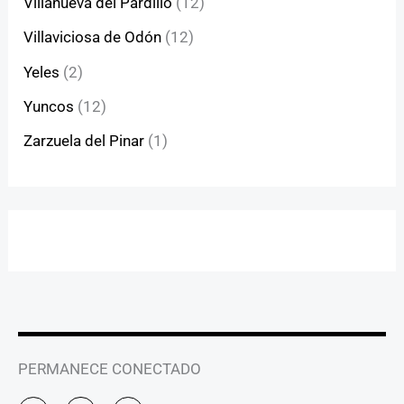
Villanueva del Pardillo
(12)
Villaviciosa de Odón
(12)
Yeles
(2)
Yuncos
(12)
Zarzuela del Pinar
(1)
PERMANECE CONECTADO
I
F
Y