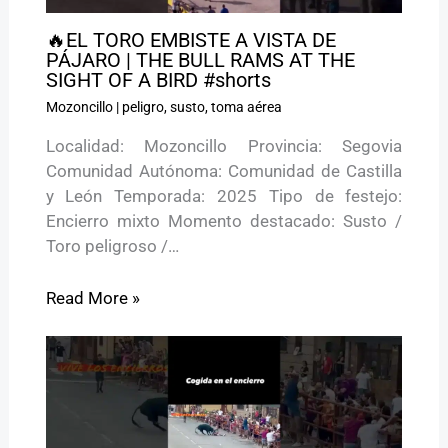
🔥EL TORO EMBISTE A VISTA DE
PÁJARO | THE BULL RAMS AT THE
SIGHT OF A BIRD #shorts
Mozoncillo
|
peligro
,
susto
,
toma aérea
Localidad: Mozoncillo Provincia: Segovia
Comunidad Autónoma: Comunidad de Castilla
y León Temporada: 2025 Tipo de festejo:
Encierro mixto Momento destacado: Susto /
Toro peligroso /…
Read More »