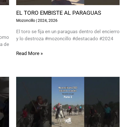
EL TORO EMBISTE AL PARAGUAS
Mozoncillo
|
2024
,
2026
El toro se fija en un paraguas dentro del encierro
como
y lo destroza #mozoncillo #destacado #2024
ta de
Read More »