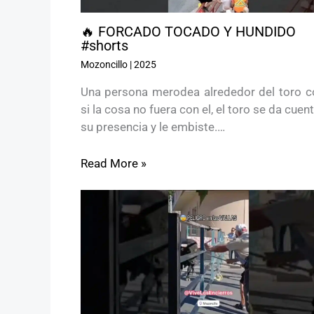
🔥 FORCADO TOCADO Y HUNDIDO
#shorts
Mozoncillo
|
2025
Una persona merodea alrededor del toro 
si la cosa no fuera con el, el toro se da cuen
su presencia y le embiste.…
Read More »