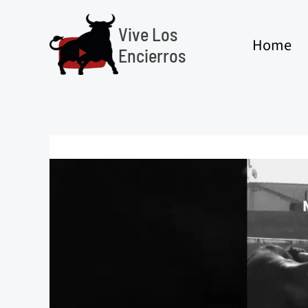
Ir
al
Vive Los
Home
contenido
Encierros