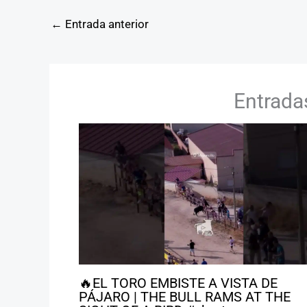
←
Entrada anterior
Entrada
🔥EL TORO EMBISTE A VISTA DE
PÁJARO | THE BULL RAMS AT THE