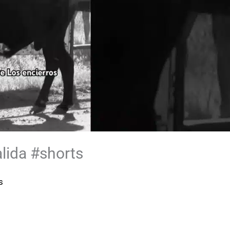
lida #shorts
s