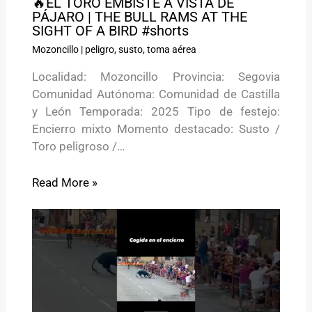
🔥EL TORO EMBISTE A VISTA DE
PÁJARO | THE BULL RAMS AT THE
SIGHT OF A BIRD #shorts
Mozoncillo
|
peligro
,
susto
,
toma aérea
Localidad: Mozoncillo Provincia: Segovia
Comunidad Autónoma: Comunidad de Castilla
y León Temporada: 2025 Tipo de festejo:
Encierro mixto Momento destacado: Susto /
Toro peligroso /…
Read More »