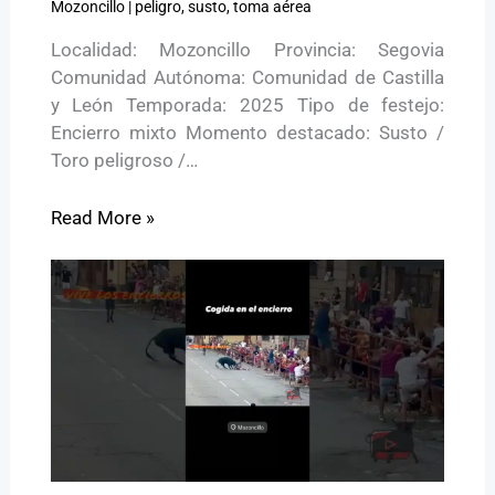
Mozoncillo
|
peligro
,
susto
,
toma aérea
Localidad: Mozoncillo Provincia: Segovia
Comunidad Autónoma: Comunidad de Castilla
y León Temporada: 2025 Tipo de festejo:
Encierro mixto Momento destacado: Susto /
Toro peligroso /…
Read More »