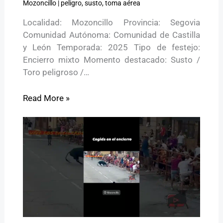
Mozoncillo
|
peligro
,
susto
,
toma aérea
Localidad: Mozoncillo Provincia: Segovia
Comunidad Autónoma: Comunidad de Castilla
y León Temporada: 2025 Tipo de festejo:
Encierro mixto Momento destacado: Susto /
Toro peligroso /…
Read More »