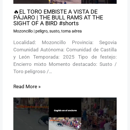
🔥EL TORO EMBISTE A VISTA DE
PÁJARO | THE BULL RAMS AT THE
SIGHT OF A BIRD #shorts
Mozoncillo
|
peligro
,
susto
,
toma aérea
Localidad: Mozoncillo Provincia: Segovia
Comunidad Autónoma: Comunidad de Castilla
y León Temporada: 2025 Tipo de festejo:
Encierro mixto Momento destacado: Susto /
Toro peligroso /…
Read More »