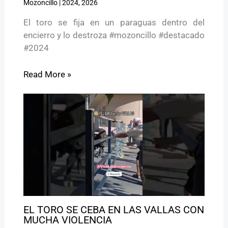
Mozoncillo
|
2024
,
2026
El toro se fija en un paraguas dentro del
encierro y lo destroza #mozoncillo #destacado
#2024
Read More »
EL TORO SE CEBA EN LAS VALLAS CON
MUCHA VIOLENCIA