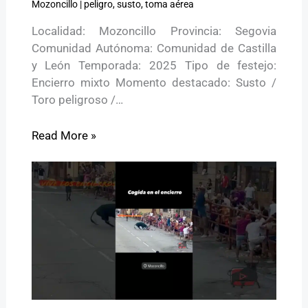
Mozoncillo
|
peligro
,
susto
,
toma aérea
Localidad: Mozoncillo Provincia: Segovia
Comunidad Autónoma: Comunidad de Castilla
y León Temporada: 2025 Tipo de festejo:
Encierro mixto Momento destacado: Susto /
Toro peligroso /…
Read More »