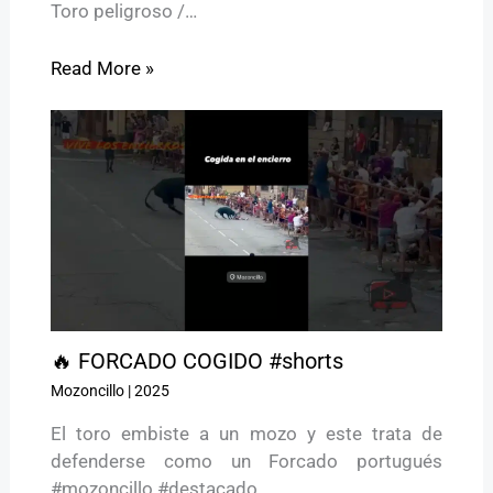
Toro peligroso /…
Read More »
🔥 FORCADO COGIDO #shorts
Mozoncillo
|
2025
El toro embiste a un mozo y este trata de
defenderse como un Forcado portugués
#mozoncillo #destacado