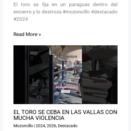
El toro se fija en un paraguas dentro del
encierro y lo destroza #mozoncillo #destacado
#2024
Read More »
EL TORO SE CEBA EN LAS VALLAS CON
MUCHA VIOLENCIA
Mozoncillo
|
2024
,
2026
,
Destacado