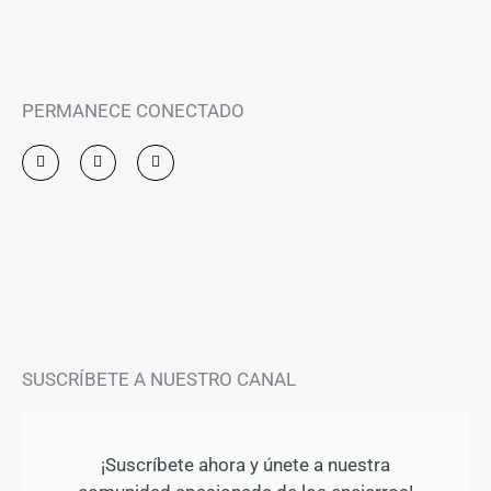
PERMANECE CONECTADO
I
F
Y
n
a
o
s
c
u
t
e
t
a
b
u
g
o
b
r
o
e
a
k
m
-
f
SUSCRÍBETE A NUESTRO CANAL
¡Suscríbete ahora y únete a nuestra