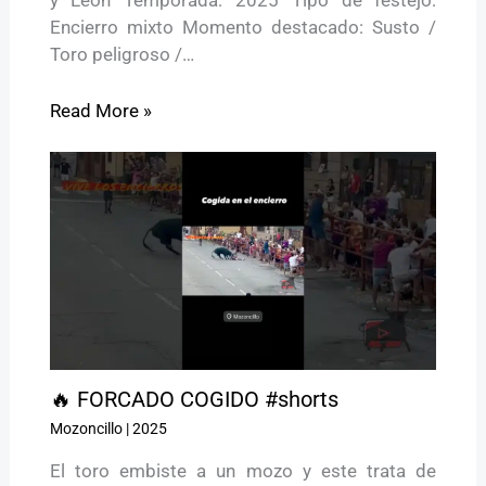
Encierro mixto Momento destacado: Susto /
Toro peligroso /…
Read More »
🔥 FORCADO COGIDO #shorts
Mozoncillo
|
2025
El toro embiste a un mozo y este trata de