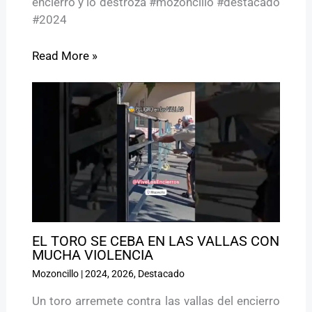
encierro y lo destroza #mozoncillo #destacado
#2024
Read More »
EL TORO SE CEBA EN LAS VALLAS CON
MUCHA VIOLENCIA
Mozoncillo
|
2024
,
2026
,
Destacado
Un toro arremete contra las vallas del encierro