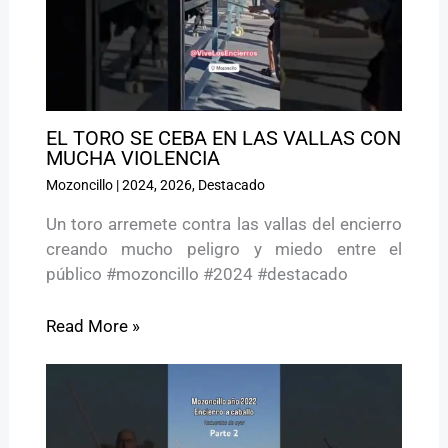
EL TORO SE CEBA EN LAS VALLAS CON
MUCHA VIOLENCIA
Mozoncillo
|
2024
,
2026
,
Destacado
Un toro arremete contra las vallas del encierro
creando mucho peligro y miedo entre el
público #mozoncillo #2024 #destacado
Read More »