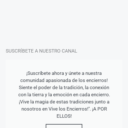
t
e
t
a
b
u
g
o
b
r
o
e
a
k
m
-
f
SUSCRÍBETE A NUESTRO CANAL
¡Suscríbete ahora y únete a nuestra
comunidad apasionada de los encierros!
Siente el poder de la tradición, la conexión
con la tierra y la emoción en cada encierro.
¡Vive la magia de estas tradiciones junto a
nosotros en Vive los Encierros!". ¡A POR
ELLOS!