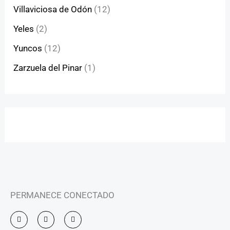
Villaviciosa de Odón
(12)
Yeles
(2)
Yuncos
(12)
Zarzuela del Pinar
(1)
PERMANECE CONECTADO
I
F
Y
n
a
o
s
c
u