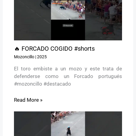
🔥 FORCADO COGIDO #shorts
Mozoncillo
|
2025
El toro embiste a un mozo y este trata de
defenderse como un Forcado portugués
#mozoncillo #destacado
Read More »