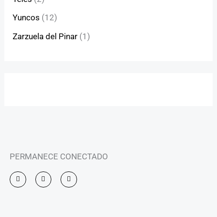
Yuncos
(12)
Zarzuela del Pinar
(1)
PERMANECE CONECTADO
I
F
Y
n
a
o
s
c
u
t
e
t
a
b
u
g
o
b
r
o
e