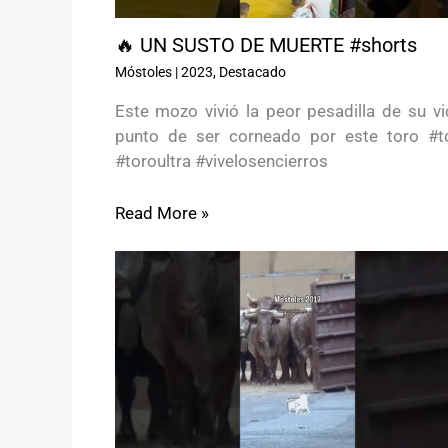
🔥 UN SUSTO DE MUERTE #shorts
Móstoles
|
2023
,
Destacado
Este mozo vivió la peor pesadilla de su vi
punto de ser corneado por este toro #t
#toroultra #vivelosencierros
Read More »