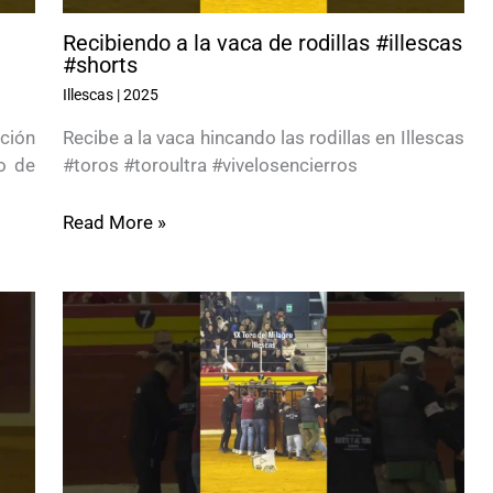
1
Recibiendo a la vaca de rodillas #illescas
#shorts
Illescas
|
2025
ación
Recibe a la vaca hincando las rodillas en Illescas
o de
#toros #toroultra #vivelosencierros
Read More »