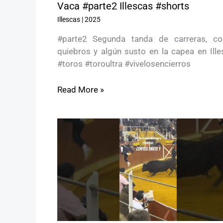
Vaca #parte2 Illescas #shorts
Illescas
|
2025
#parte2 Segunda tanda de carreras, cor
quiebros y algún susto en la capea en Ille
#toros #toroultra #vivelosencierros
Read More »