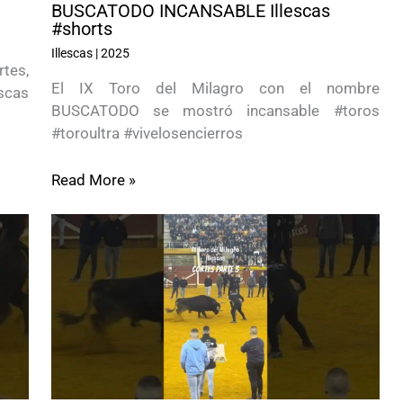
BUSCATODO INCANSABLE Illescas
#shorts
Illescas
|
2025
tes,
El IX Toro del Milagro con el nombre
scas
BUSCATODO se mostró incansable #toros
#toroultra #vivelosencierros
Read More »