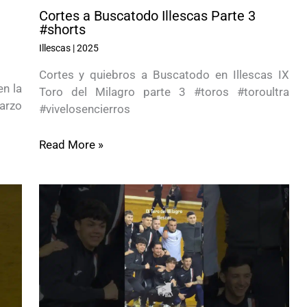
Cortes a Buscatodo Illescas Parte 3
#shorts
Illescas
|
2025
Cortes y quiebros a Buscatodo en Illescas IX
en la
Toro del Milagro parte 3 #toros #toroultra
marzo
#vivelosencierros
Read More »