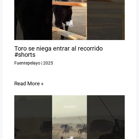
Toro se niega entrar al recorrido
#shorts
Fuentepelayo
|
2025
Read More »