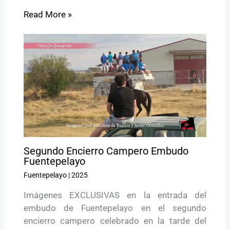
Read More »
Segundo Encierro Campero Embudo
Fuentepelayo
Fuentepelayo
|
2025
Imágenes EXCLUSIVAS en la entrada del
embudo de Fuentepelayo en el segundo
encierro campero celebrado en la tarde del