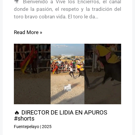
🎥 Bienvenido a Vive los Encierros, el canal
donde la pasión, el respeto y la tradición del
toro bravo cobran vida. El toro le da…
Read More »
🔥 DIRECTOR DE LIDIA EN APUROS
#shorts
Fuentepelayo
|
2025