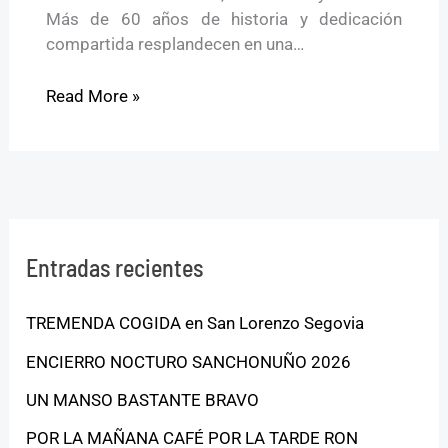
Más de 60 años de historia y dedicación
compartida resplandecen en una…
Read More »
Entradas recientes
TREMENDA COGIDA en San Lorenzo Segovia
ENCIERRO NOCTURO SANCHONUÑO 2026
UN MANSO BASTANTE BRAVO
POR LA MAÑANA CAFÉ POR LA TARDE RON