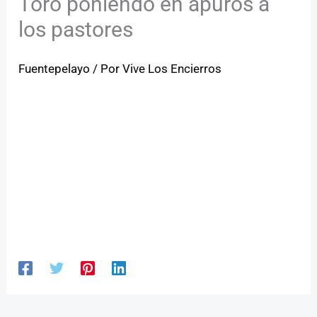
Toro poniendo en apuros a
los pastores
Fuentepelayo
/ Por
Vive Los Encierros