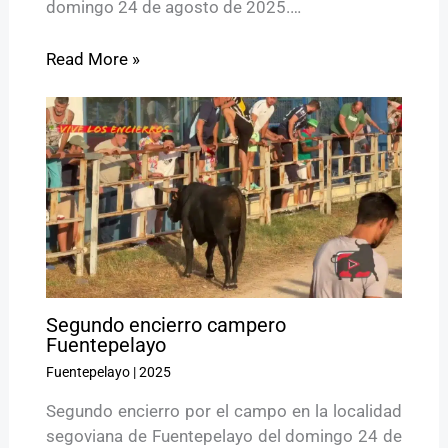
domingo 24 de agosto de 2025.…
Read More »
Segundo encierro campero
Fuentepelayo
Fuentepelayo
|
2025
Segundo encierro por el campo en la localidad
segoviana de Fuentepelayo del domingo 24 de