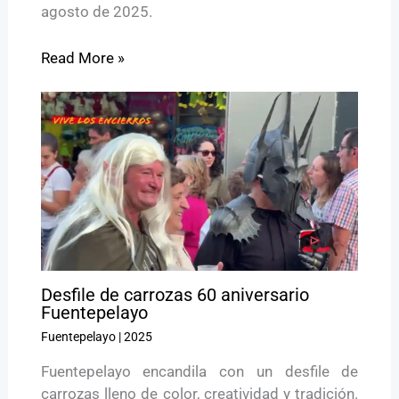
agosto de 2025.
Read More »
Desfile de carrozas 60 aniversario
Fuentepelayo
Fuentepelayo
|
2025
Fuentepelayo encandila con un desfile de
carrozas lleno de color, creatividad y tradición.