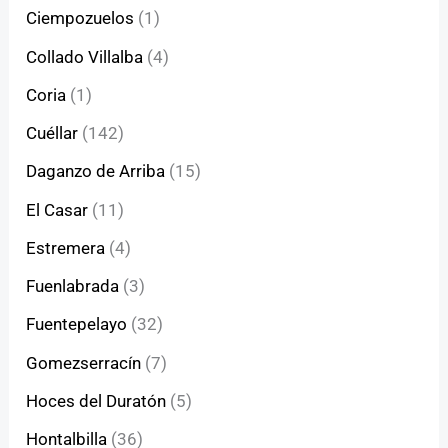
Ciempozuelos
(1)
Collado Villalba
(4)
Coria
(1)
Cuéllar
(142)
Daganzo de Arriba
(15)
El Casar
(11)
Estremera
(4)
Fuenlabrada
(3)
Fuentepelayo
(32)
Gomezserracín
(7)
Hoces del Duratón
(5)
Hontalbilla
(36)