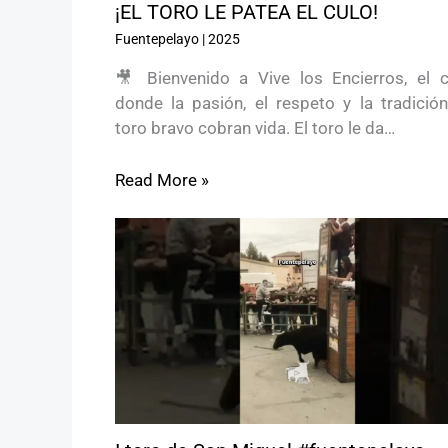
¡EL TORO LE PATEA EL CULO!
Fuentepelayo
|
2025
🎥 Bienvenido a Vive los Encierros, el c
donde la pasión, el respeto y la tradición
toro bravo cobran vida. El toro le da…
Read More »