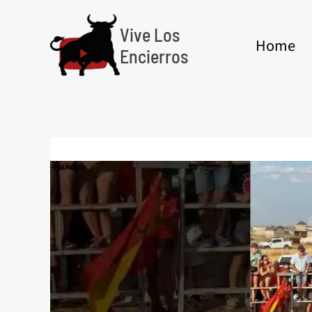
Ir
al
Vive Los
Home
contenido
Encierros