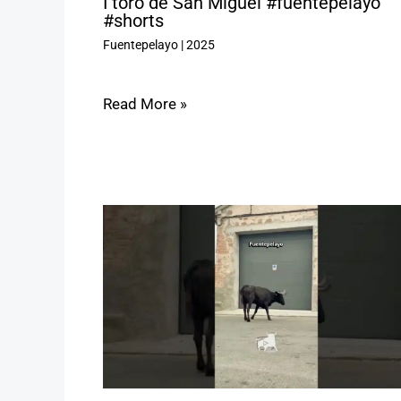
I toro de San Miguel #fuentepelayo
#shorts
Fuentepelayo
|
2025
Read More »