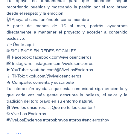
Tu apoyo es fundamental para que podamos seguir
recorriendo pueblos y mostrando la pasión por el toro bravo
desde el respeto y la emoción.
🙌 Apoya el canal uniéndote como miembro
A partir de menos de 1€ al mes, podrás ayudarnos
directamente a mantener el proyecto y acceder a contenido
exclusivo.
👉 Únete aquí
🌐 SÍGUENOS EN REDES SOCIALES
📘 Facebook: facebook.com/vivelosencierros
📸 Instagram: instagram.com/vivelosencierros
▶️ YouTube: youtube.com/@ViveLosEncierros
📱 TikTok: tiktok.com/@vivelosencierros
🔥 Comparte, comenta y suscríbete
Tu interacción ayuda a que esta comunidad siga creciendo y
que cada vez más gente descubra la belleza, el valor y la
tradición del toro bravo en su entorno natural.
🎬 Vive los encierros… ¡Que no te los cuenten!
© Vive Los Encierros
#ViveLosEncierros #torosbravos #toros #encierroshoy