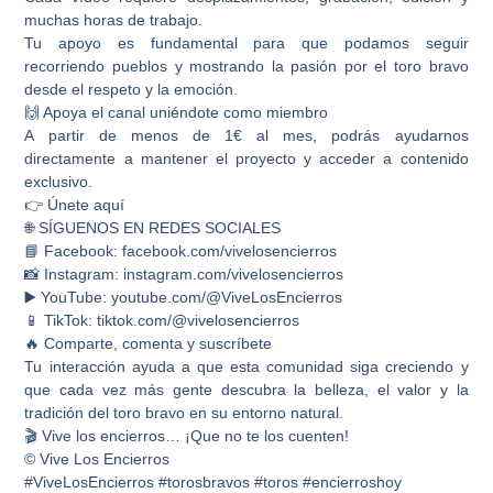
muchas horas de trabajo.
Tu apoyo es fundamental para que podamos seguir
recorriendo pueblos y mostrando la pasión por el toro bravo
desde el respeto y la emoción.
🙌 Apoya el canal uniéndote como miembro
A partir de menos de 1€ al mes, podrás ayudarnos
directamente a mantener el proyecto y acceder a contenido
exclusivo.
👉 Únete aquí
🌐 SÍGUENOS EN REDES SOCIALES
📘 Facebook: facebook.com/vivelosencierros
📸 Instagram: instagram.com/vivelosencierros
▶️ YouTube: youtube.com/@ViveLosEncierros
📱 TikTok: tiktok.com/@vivelosencierros
🔥 Comparte, comenta y suscríbete
Tu interacción ayuda a que esta comunidad siga creciendo y
que cada vez más gente descubra la belleza, el valor y la
tradición del toro bravo en su entorno natural.
🎬 Vive los encierros… ¡Que no te los cuenten!
© Vive Los Encierros
#ViveLosEncierros #torosbravos #toros #encierroshoy