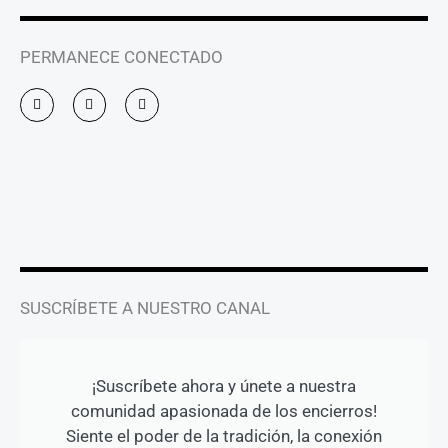
PERMANECE CONECTADO
I
F
Y
n
a
o
s
c
u
t
e
t
a
b
u
g
o
b
r
o
e
a
k
m
-
f
SUSCRÍBETE A NUESTRO CANAL
¡Suscríbete ahora y únete a nuestra
comunidad apasionada de los encierros!
Siente el poder de la tradición, la conexión