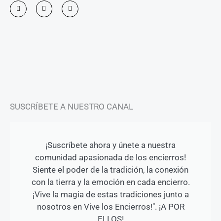
I
F
Y
n
a
o
s
c
u
t
e
t
a
b
u
g
o
b
r
o
e
a
k
m
-
f
SUSCRÍBETE A NUESTRO CANAL
¡Suscríbete ahora y únete a nuestra
comunidad apasionada de los encierros!
Siente el poder de la tradición, la conexión
con la tierra y la emoción en cada encierro.
¡Vive la magia de estas tradiciones junto a
nosotros en Vive los Encierros!". ¡A POR
ELLOS!