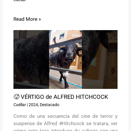
Read More »
🥵 VÉRTIGO de ALFRED HITCHCOCK
Cuéllar
|
2024
,
Destacado
Como de una secuencia del cine de terror y
suspense de Alfred #Hitchcock se tratara, ver
cómo este toro introduce du cabeza con una