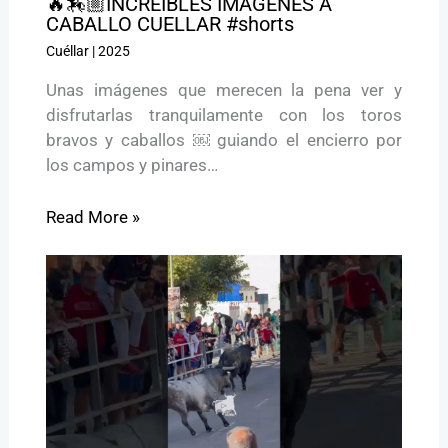
🔥🏇🏼INCREÍBLES IMÁGENES A
CABALLO CUELLAR #shorts
Cuéllar
|
2025
Unas imágenes que merecen la pena ver y
disfrutarlas tranquilamente con los toros
bravos y caballos ￼ guiando el encierro por
los campos y pinares…
Read More »