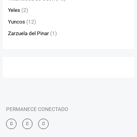
Yeles
(2)
Yuncos
(12)
Zarzuela del Pinar
(1)
PERMANECE CONECTADO
I
F
Y
n
a
o
s
c
u
t
e
t