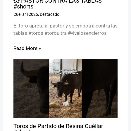
😱 PASTOR CONTRA LAS TABLAS
#shorts
Cuéllar
|
2025
,
Destacado
El toro apreta al pastor y se empotra contra las
tablas #toros #toroultra #vivelosencierros
Read More »
Toros de Partido de Resina Cuéllar