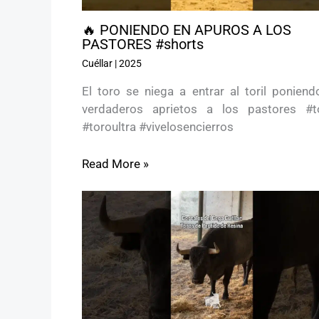
🔥 PONIENDO EN APUROS A LOS
PASTORES #shorts
Cuéllar
|
2025
El toro se niega a entrar al toril poniend
verdaderos aprietos a los pastores #t
#toroultra #vivelosencierros
Read More »