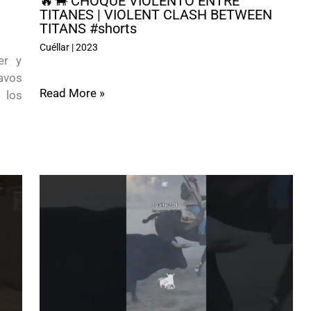
🔥🐂 CHOQUE VIOLENTO ENTRE
TITANES | VIOLENT CLASH BETWEEN
TITANS #shorts
Cuéllar
|
2023
er y
ravos
Read More »
 los