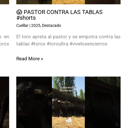
😱 PASTOR CONTRA LAS TABLAS
#shorts
Cuéllar
|
2025
,
Destacado
o en
El toro apreta al pastor y se empotra contra las
oros
tablas #toros #toroultra #vivelosencierros
Read More »