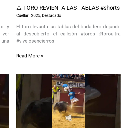
⚠️ TORO REVIENTA LAS TABLAS #shorts
Cuéllar
|
2025
,
Destacado
or y
El toro levanta las tablas del burladero dejando
 ver
al descubierto el callejón #toros #toroultra
 una
#vivelosencierros
Read More »