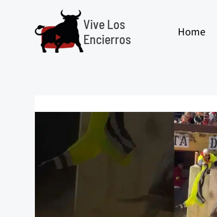
Ir
al
Vive Los
Home
contenido
Encierros