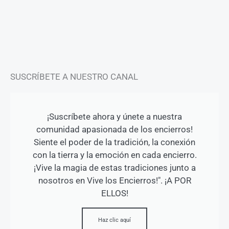
g
o
b
r
o
e
a
k
m
-
f
SUSCRÍBETE A NUESTRO CANAL
¡Suscríbete ahora y únete a nuestra
comunidad apasionada de los encierros!
Siente el poder de la tradición, la conexión
con la tierra y la emoción en cada encierro.
¡Vive la magia de estas tradiciones junto a
nosotros en Vive los Encierros!". ¡A POR
ELLOS!
Haz clic aquí