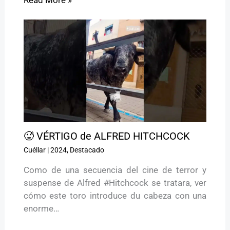
🥵 VÉRTIGO de ALFRED HITCHCOCK
Cuéllar
|
2024
,
Destacado
Como de una secuencia del cine de terror y
suspense de Alfred #Hitchcock se tratara, ver
cómo este toro introduce du cabeza con una
enorme…