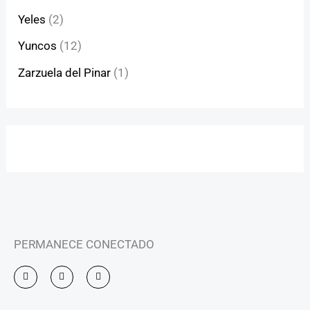
Yeles
(2)
Yuncos
(12)
Zarzuela del Pinar
(1)
PERMANECE CONECTADO
I
F
Y
n
a
o
s
c
u
t
e
t
a
b
u