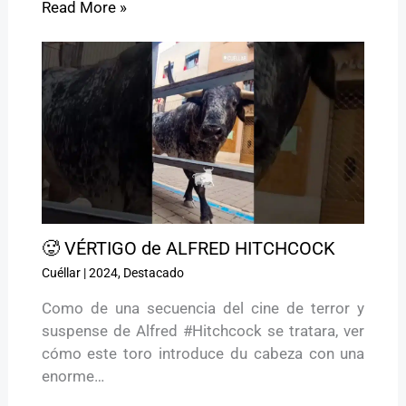
Read More »
🥵 VÉRTIGO de ALFRED HITCHCOCK
Cuéllar
|
2024
,
Destacado
Como de una secuencia del cine de terror y
suspense de Alfred #Hitchcock se tratara, ver
cómo este toro introduce du cabeza con una
enorme…