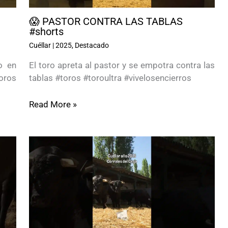
😱 PASTOR CONTRA LAS TABLAS
#shorts
Cuéllar
|
2025
,
Destacado
o en
El toro apreta al pastor y se empotra contra las
oros
tablas #toros #toroultra #vivelosencierros
Read More »