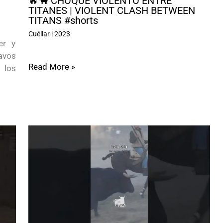
🔥🐂 CHOQUE VIOLENTO ENTRE
TITANES | VIOLENT CLASH BETWEEN
TITANS #shorts
Cuéllar
|
2023
er y
ravos
Read More »
 los