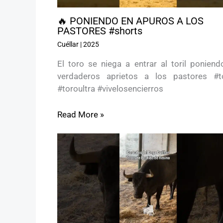
🔥 PONIENDO EN APUROS A LOS
PASTORES #shorts
Cuéllar
|
2025
El toro se niega a entrar al toril poniend
verdaderos aprietos a los pastores #t
#toroultra #vivelosencierros
Read More »