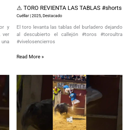
⚠️ TORO REVIENTA LAS TABLAS #shorts
Cuéllar
|
2025
,
Destacado
or y
El toro levanta las tablas del burladero dejando
 ver
al descubierto el callejón #toros #toroultra
 una
#vivelosencierros
Read More »