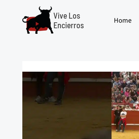
Ir
al
Vive Los
Home
contenido
Encierros